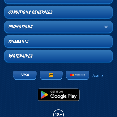
CONDITIONS GÉNÉRALES
PROMOTIONS
PAIEMENTS
PARTENAIRES
Plus