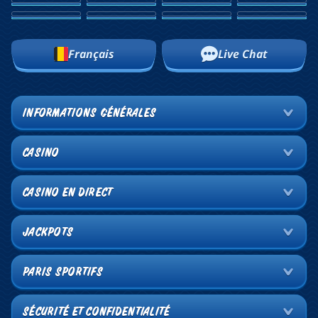
Français
Live Chat
INFORMATIONS GÉNÉRALES
CASINO
CASINO EN DIRECT
JACKPOTS
PARIS SPORTIFS
SÉCURITÉ ET CONFIDENTIALITÉ