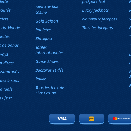
dette
Jackpots Hot
P
Meilleur live
autés
Lucky Jackpots
P
casino
aires
Nouveaux jackpots
S
Gold Saloon
 du Monde
Tous les jackpots
F
Roulette
ivités
T
Blackjack
s de bonus
T
Tables
internationales
ways
B
Game Shows
n direct
H
Baccarat et dés
instantanés
F
Poker
nes à sous
B
Tous les jeux de
e table
Live Casino
es jeux