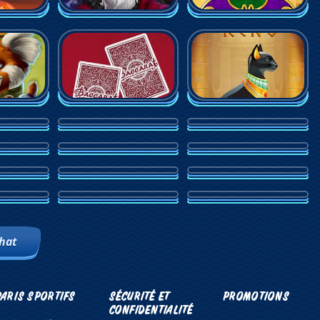
Chat
PARIS SPORTIFS
SÉCURITÉ ET
PROMOTIONS
CONFIDENTIALITÉ