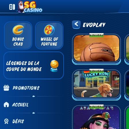
EVOPLAY
NOUVEAU
BONUS
WHEEL OF
CRAB
FORTUNE
LÉGENDES DE LA
COUPE DU MONDE
NOUVEAU
PROMOTIONS
ACCUEIL
NOUVEAU
DÉFIS