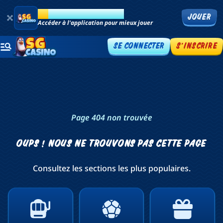
SGCASINO APPLICATION
JOUER
Accéder à l'application pour mieux jouer
SE CONNECTER
S'INSCRIRE
Page 404 non trouvée
OUPS ! NOUS NE TROUVONS PAS CETTE PAGE
Consultez les sections les plus populaires.