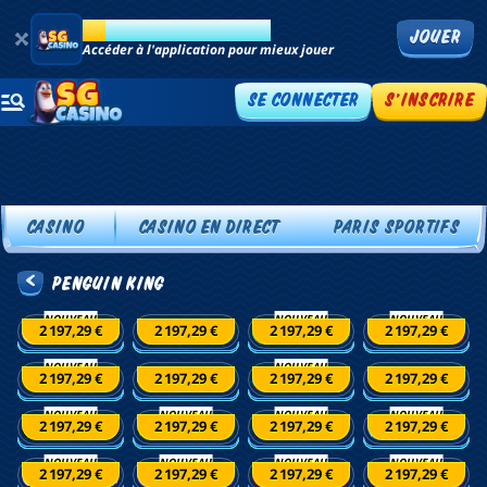
SGCASINO APPLICATION
JOUER
Accéder à l'application pour mieux jouer
SE CONNECTER
S'INSCRIRE
CASINO
CASINO EN DIRECT
PARIS SPORTIFS
PENGUIN KING
NOUVEAU
NOUVEAU
NOUVEAU
2 197,29 €
2 197,29 €
2 197,29 €
2 197,29 €
NOUVEAU
NOUVEAU
2 197,29 €
2 197,29 €
2 197,29 €
2 197,29 €
NOUVEAU
NOUVEAU
NOUVEAU
NOUVEAU
2 197,29 €
2 197,29 €
2 197,29 €
2 197,29 €
NOUVEAU
NOUVEAU
NOUVEAU
NOUVEAU
2 197,29 €
2 197,29 €
2 197,29 €
2 197,29 €