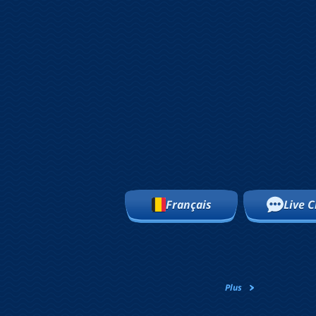
Français
Live 
Plus