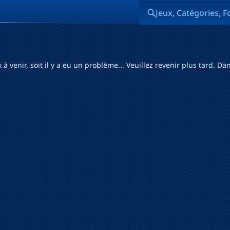
Jeux, Catégories, 
x à venir, soit il y a eu un problème... Veuillez revenir plus tard. D