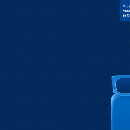
Wij 
voor
in
C