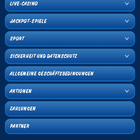
LIVE-CASINO
JACKPOT-SPIELE
SPORT
SICHERHEIT UND DATENSCHUTZ
ALLGEMEINE GESCHÄFTSBEDINGUNGEN
AKTIONEN
ZAHLUNGEN
PARTNER