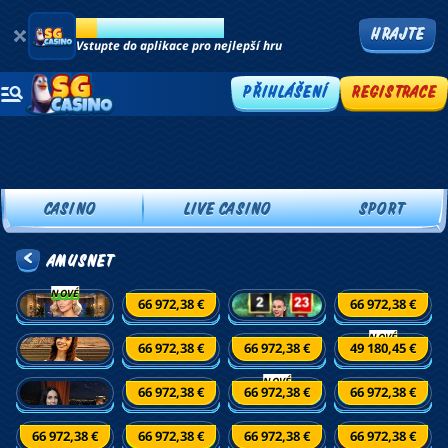
SGCASINO APLIKACE
HRAJTE
Vstupte do aplikace pro nejlepší hru
PŘIHLÁŠENÍ
REGISTRACE
CASINO
LIVE CASINO
SPORT
AMUSNET
NOVÉ
66 972,38 €
66 972,38 €
NOVÉ
66 972,38 €
66 972,38 €
49 180,45 €
NOVÉ
66 972,38 €
66 972,38 €
66 972,38 €
66 972,38 €
66 972,38 €
66 972,38 €
66 972,38 €