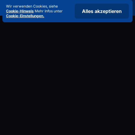
Wir verwenden Cookies, siehe
Alles akzeptieren
Cookie-Hinweis
Mehr Infos unter
Cookie-Einstellungen.