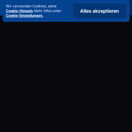
Wir verwenden Cookies, siehe
Alles akzeptieren
Cookie-Hinweis
Mehr Infos unter
Cookie-Einstellungen.