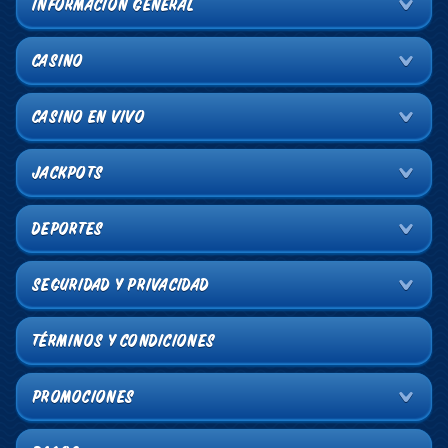
INFORMACIÓN GENERAL
CASINO
CASINO EN VIVO
JACKPOTS
DEPORTES
SEGURIDAD Y PRIVACIDAD
TÉRMINOS Y CONDICIONES
PROMOCIONES