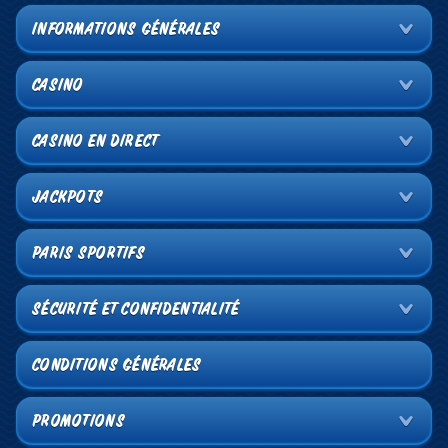
INFORMATIONS GÉNÉRALES
CASINO
CASINO EN DIRECT
JACKPOTS
PARIS SPORTIFS
SÉCURITÉ ET CONFIDENTIALITÉ
CONDITIONS GÉNÉRALES
PROMOTIONS