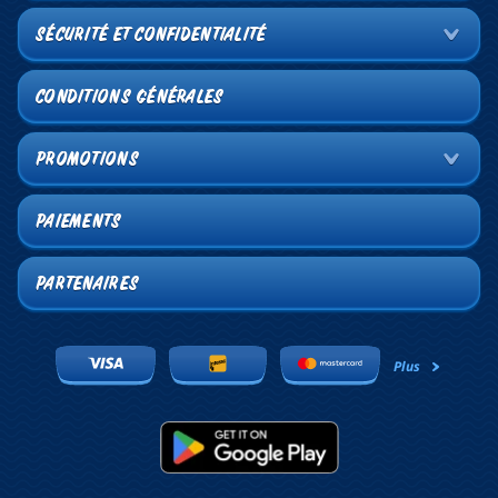
SÉCURITÉ ET CONFIDENTIALITÉ
CONDITIONS GÉNÉRALES
PROMOTIONS
PAIEMENTS
PARTENAIRES
Plus