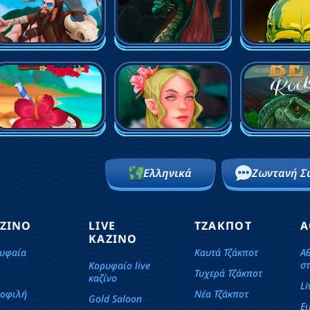
Ελληνικά
Ζωντανή Σ
ΖΊΝΟ
LIVE
ΤΖΆΚΠΟΤ
Α
ΚΑΖΊΝΟ
υφαία
Καυτά Τζάκποτ
Α
σ
Κορυφαίο live
Τυχερά Τζάκποτ
καζίνο
Li
οφιλή
Νέα Τζάκποτ
Gold Saloon
Ει