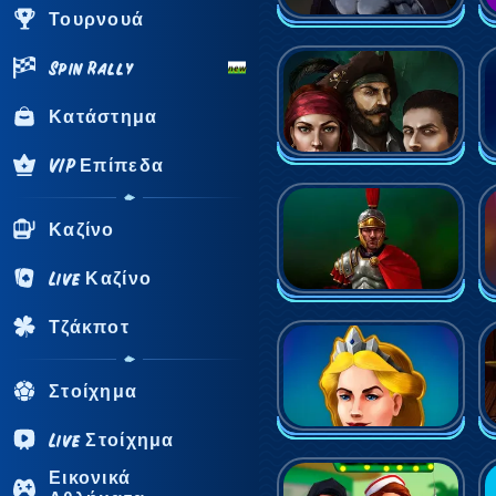
Τουρνουά
Spin Rally
new
Κατάστημα
VIP Επίπεδα
Καζίνο
Live Καζίνο
Τζάκποτ
Στοίχημα
Live Στοίχημα
Εικονικά