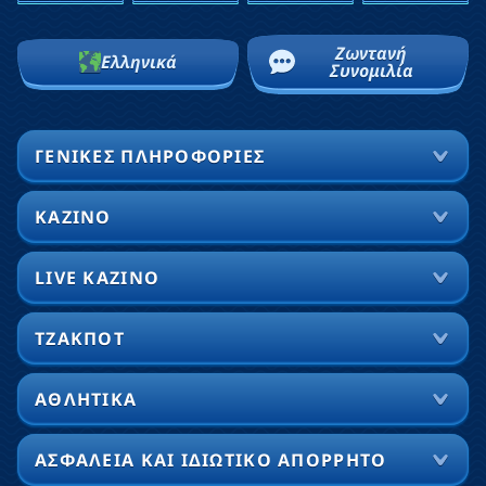
Ζωντανή
Ελληνικά
Συνομιλία
ΓΕΝΙΚΈΣ ΠΛΗΡΟΦΟΡΊΕΣ
ΚΑΖΊΝΟ
LIVE ΚΑΖΊΝΟ
ΤΖΆΚΠΟΤ
ΑΘΛΗΤΙΚΆ
ΑΣΦΆΛΕΙΑ ΚΑΙ ΙΔΙΩΤΙΚΌ ΑΠΌΡΡΗΤΟ