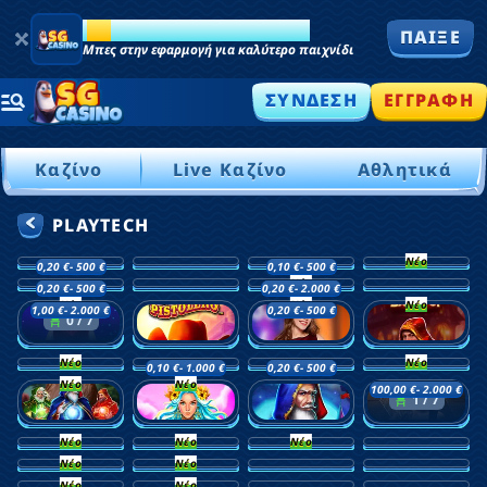
ΕΦΑΡΜΟΓΉ SGCASINO
ΠΑΊΞΕ
Μπες στην εφαρμογή για καλύτερο παιχνίδι
ΣΎΝΔΕΣΗ
ΕΓΓΡΑΦΉ
Καζίνο
Live Καζίνο
Αθλητικά
PLAYTECH
Nέο
0,20 €
- 500 €
0,10 €
- 500 €
Nέο
0,20 €
- 500 €
0,20 €
- 2.000 €
Nέο
Nέο
Nέο
1,00 €
- 2.000 €
0,20 €
- 500 €
0 / 7
Nέο
Nέο
0,10 €
- 1.000 €
0,20 €
- 500 €
Nέο
Nέο
100,00 €
- 2.000 €
1 / 7
Nέο
Nέο
Nέο
Nέο
Nέο
Nέο
Nέο