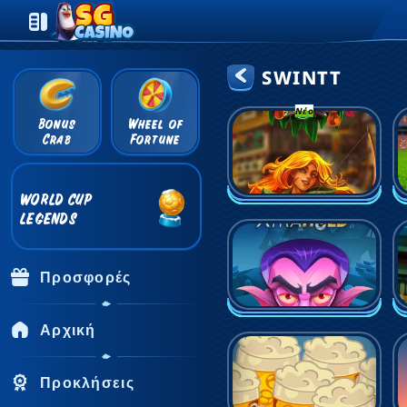
SWINTT
Nέο
Bonus
Wheel of
Crab
Fortune
WORLD CUP
LEGENDS
Προσφορές
Αρχική
Προκλήσεις