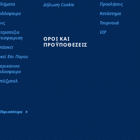
θλήματα
Προκλήσεις
Δήλωση Cookie
οδόσφαιρο
Κατάστημα
νις
Τουρνουά
ιτραπεζια
VIP
ντισφαιριση
ΌΡΟΙ ΚΑΙ
ΠΡΟΫΠΟΘΈΣΕΙΣ
πάσκετ
κεϊ Επι Παγου
ερικανικο
οδοσφαιρο
πέιζμπολ
Περισσότερα