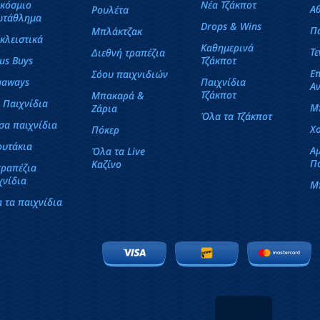
κόσμιο
Νέα Τζάκποτ
Α
Ρουλέτα
τάθλημα
Drops & Wins
Π
Μπλάκτζακ
κλειστικά
Καθημερινά
Τε
Διεθνή τραπέζια
us Buys
Τζάκποτ
Επ
Σόου παιχνιδιών
aways
Παιχνίδια
Α
Τζάκποτ
Μπακαρά &
e Παιχνίδια
Μ
Ζάρια
Όλα τα Τζάκποτ
σα παιχνίδια
Χο
Πόκερ
υτάκια
Αμ
Όλα τα Live
Π
Καζίνο
τραπέζια
χνίδια
Μ
 τα παιχνίδια