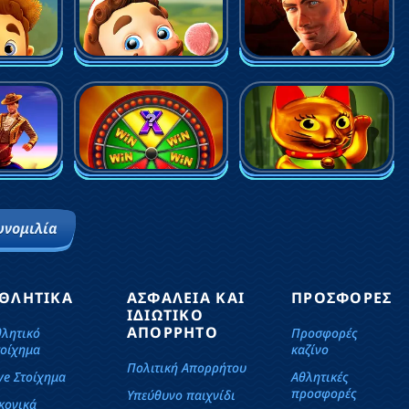
υνομιλία
ΘΛΗΤΙΚΆ
ΑΣΦΆΛΕΙΑ ΚΑΙ
ΠΡΟΣΦΟΡΈΣ
ΙΔΙΩΤΙΚΌ
ΑΠΌΡΡΗΤΟ
θλητικό
Προσφορές
τοίχημα
καζίνο
Πολιτική Απορρήτου
ve Στοίχημα
Αθλητικές
προσφορές
Υπεύθυνο παιχνίδι
κονικά