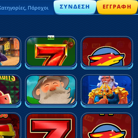
ΣΎΝΔΕΣΗ
ΕΓΓΡΑΦΉ
 Κατηγορίες, Πάροχοι
Nέο