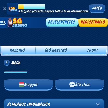
SGCASINO APP
JÁTÉK
A legjobb játékélményhez töltsd le az alkalmazást.
BEJELENTKEZÉS
REGISZTRÁCIÓ
KASZINÓ
ÉLŐ KASZINÓ
SPORT
MEGA
Magyar
Élő chat
ÁLTALÁNOS INFORMÁCIÓK