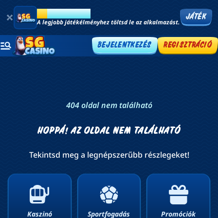
SGCASINO APP
JÁTÉK
A legjobb játékélményhez töltsd le az alkalmazást.
BEJELENTKEZÉS
REGISZTRÁCIÓ
404 oldal nem található
HOPPÁ! AZ OLDAL NEM TALÁLHATÓ
Tekintsd meg a legnépszerűbb részlegeket!
Kaszinó
Sportfogadás
Promóciók