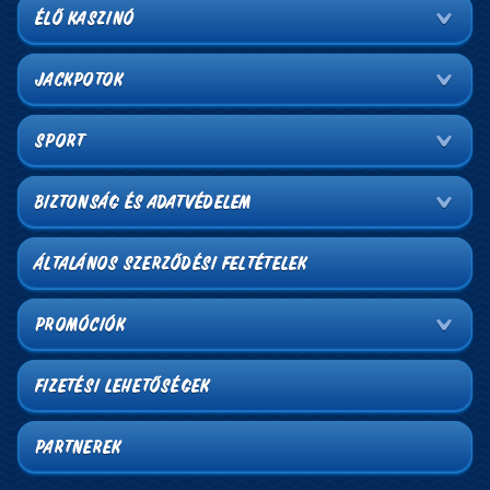
ÉLŐ KASZINÓ
JACKPOTOK
SPORT
BIZTONSÁG ÉS ADATVÉDELEM
ÁLTALÁNOS SZERZŐDÉSI FELTÉTELEK
PROMÓCIÓK
FIZETÉSI LEHETŐSÉGEK
PARTNEREK