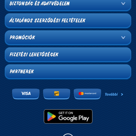
BIZTONSÁG ÉS ADATVÉDELEM
ÁLTALÁNOS SZERZŐDÉSI FELTÉTELEK
PROMÓCIÓK
FIZETÉSI LEHETŐSÉGEK
PARTNEREK
További