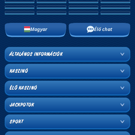
Magyar
Élő chat
ÁLTALÁNOS INFORMÁCIÓK
KASZINÓ
ÉLŐ KASZINÓ
JACKPOTOK
SPORT