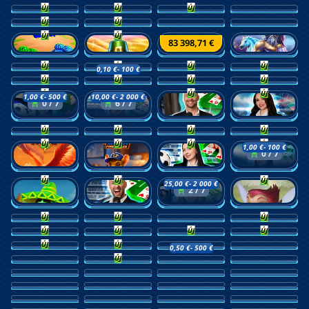
ÚJ
ÚJ
ÚJ
ÚJ
ÚJ
ÚJ
ÚJ
83 398,71 €
ÚJ
ÚJ
ÚJ
ÚJ
0,10 €
- 100 €
ÚJ
ÚJ
ÚJ
ÚJ
ÚJ
ÚJ
ÚJ
1,00 €
- 500 €
10,00 €
- 2 000 €
0 / 7
6 / 7
ÚJ
ÚJ
ÚJ
ÚJ
ÚJ
ÚJ
ÚJ
ÚJ
1,00 €
- 100 €
0 / 7
ÚJ
ÚJ
ÚJ
25,00 €
- 2 000 €
2 / 7
ÚJ
ÚJ
ÚJ
ÚJ
ÚJ
ÚJ
ÚJ
ÚJ
ÚJ
0,50 €
- 500 €
ÚJ