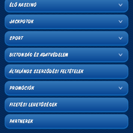
ÉLŐ KASZINÓ
JACKPOTOK
SPORT
BIZTONSÁG ÉS ADATVÉDELEM
ÁLTALÁNOS SZERZŐDÉSI FELTÉTELEK
PROMÓCIÓK
FIZETÉSI LEHETŐSÉGEK
PARTNEREK