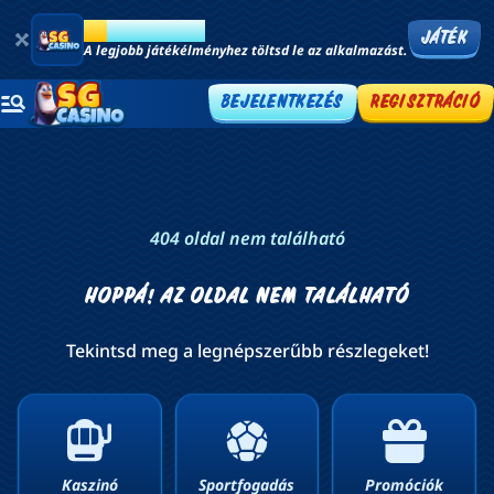
SGCASINO APP
JÁTÉK
A legjobb játékélményhez töltsd le az alkalmazást.
BEJELENTKEZÉS
REGISZTRÁCIÓ
404 oldal nem található
HOPPÁ! AZ OLDAL NEM TALÁLHATÓ
Tekintsd meg a legnépszerűbb részlegeket!
Kaszinó
Sportfogadás
Promóciók