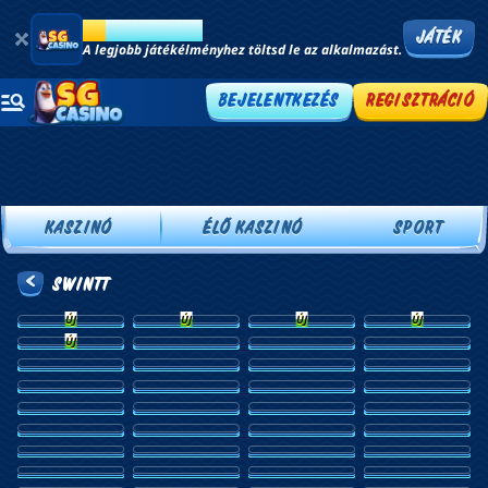
SGCASINO APP
JÁTÉK
A legjobb játékélményhez töltsd le az alkalmazást.
BEJELENTKEZÉS
REGISZTRÁCIÓ
KASZINÓ
ÉLŐ KASZINÓ
SPORT
SWINTT
ÚJ
ÚJ
ÚJ
ÚJ
ÚJ