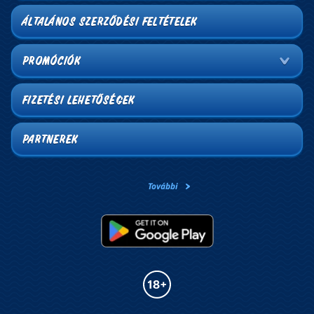
ÁLTALÁNOS SZERZŐDÉSI FELTÉTELEK
PROMÓCIÓK
FIZETÉSI LEHETŐSÉGEK
PARTNEREK
További