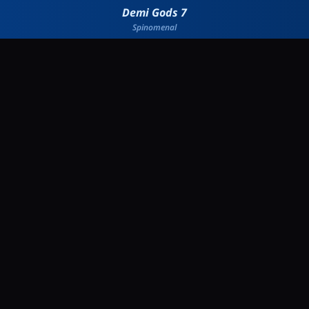
Demi Gods 7
Spinomenal