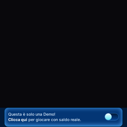
Questa è solo una Demo!
Clicca qui
per giocare con saldo reale.