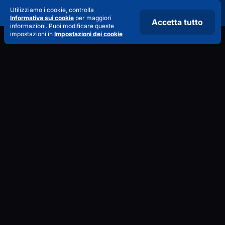
Utilizziamo i cookie, controlla
Informativa sui cookie
per maggiori
Accetta tutto
informazioni. Puoi modificare queste
impostazioni in
Impostazioni dei cookie