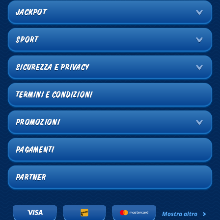
JACKPOT
SPORT
SICUREZZA E PRIVACY
TERMINI E CONDIZIONI
PROMOZIONI
PAGAMENTI
PARTNER
Mostra altro