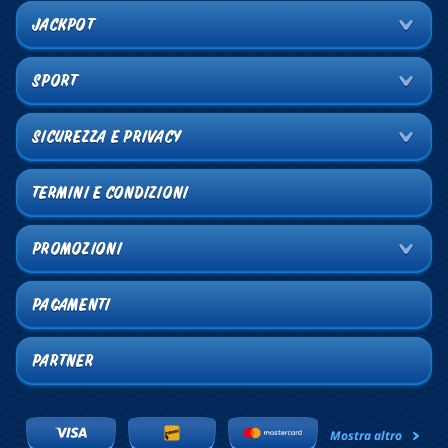
JACKPOT
SPORT
SICUREZZA E PRIVACY
TERMINI E CONDIZIONI
PROMOZIONI
PAGAMENTI
PARTNER
Mostra altro