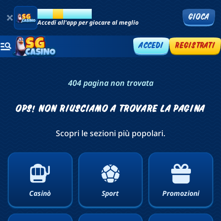
SGCASINO APP
GIOCA
Accedi all'app per giocare al meglio
ACCEDI
REGISTRATI
404 pagina non trovata
OPS! NON RIUSCIAMO A TROVARE LA PAGINA
Scopri le sezioni più popolari.
Casinò
Sport
Promozioni