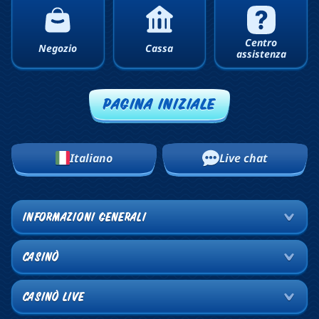
Centro
Negozio
Cassa
assistenza
PAGINA INIZIALE
Italiano
Live chat
INFORMAZIONI GENERALI
CASINÒ
CASINÒ LIVE