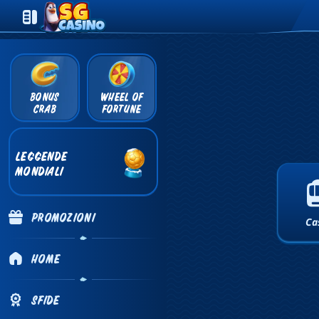
BONUS
WHEEL OF
CRAB
FORTUNE
LEGGENDE
MONDIALI
PROMOZIONI
Ca
HOME
SFIDE