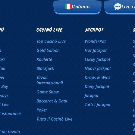
Italiano
Live 
NÒ
CASINÒ LIVE
JACKPOT
Top Casinò Live
WonderPot
s
à
Gold Saloon
Hot Jackpot
S
ari
Roulette
Lucky Jackpot
S
ali
Blackjack
Nuovi jackpot
C
ivi
Tavoli
Drops & Wins
internazionali
T
 Buy
Daily Jackpot
Game Show
P
ways
Jackpot
Baccarat & Dadi
P
 Live
Tutti i Jackpot
Poker
H
 istantanei
G
Tutto il Casinò Live
F
i da tavolo