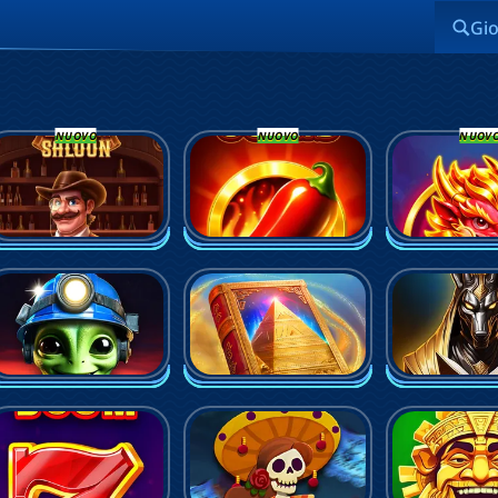
Gio
NUOVO
NUOVO
NUOV