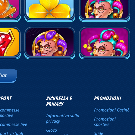
chat
SPORT
SICUREZZA E
PROMOZIONI
PRIVACY
Scommesse
Promozioni Casinò
portive
Informativa sulla
Promozioni
privacy
commesse live
sportive
Gioco
port virtuali
Sfide