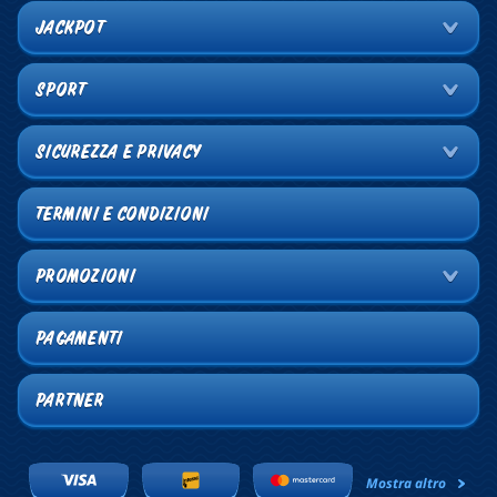
JACKPOT
SPORT
SICUREZZA E PRIVACY
TERMINI E CONDIZIONI
PROMOZIONI
PAGAMENTI
PARTNER
Mostra altro