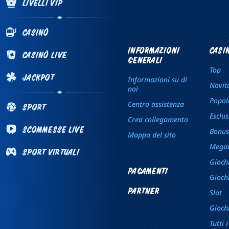
LIVELLI VIP
CASINÒ
INFORMAZIONI
CASI
CASINÒ LIVE
GENERALI
Top
JACKPOT
Informazioni su di
Novit
noi
Popol
Centro assistenza
SPORT
Esclus
Crea collegamento
SCOMMESSE LIVE
Bonus
Mappa del sito
Mega
SPORT VIRTUALI
Giochi
PAGAMENTI
Giochi
PARTNER
Slot
Gioch
Tutti 