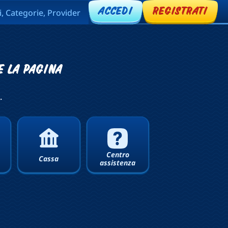
ACCEDI
REGISTRATI
, Categorie, Provider
E LA PAGINA
.
Centro
Cassa
assistenza