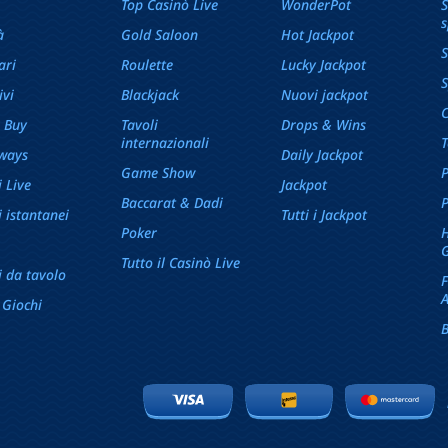
Top Casinò Live
WonderPot
s
à
Gold Saloon
Hot Jackpot
S
ari
Roulette
Lucky Jackpot
S
ivi
Blackjack
Nuovi jackpot
C
 Buy
Tavoli
Drops & Wins
internazionali
T
ways
Daily Jackpot
Game Show
P
 Live
Jackpot
Baccarat & Dadi
P
 istantanei
Tutti i Jackpot
Poker
H
G
Tutto il Casinò Live
i da tavolo
F
i Giochi
B