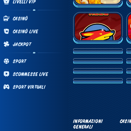
LIVELLI VIP
CASINÒ
CASINÒ LIVE
JACKPOT
SPORT
SCOMMESSE LIVE
SPORT VIRTUALI
INFORMAZIONI
CASI
GENERALI