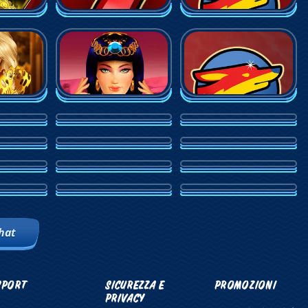
chat
SPORT
SICUREZZA E
PROMOZIONI
PRIVACY