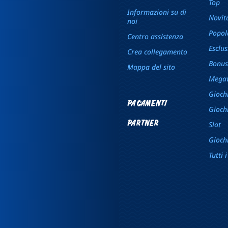
Top
Informazioni su di
Novit
noi
Popol
Centro assistenza
Esclus
Crea collegamento
Bonus
Mappa del sito
Mega
Giochi
PAGAMENTI
Giochi
PARTNER
Slot
Gioch
Tutti 