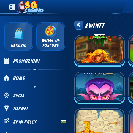
SWINTT
NUOVO
WHEEL OF
NEGOZIO
FORTUNE
PROMOZIONI
HOME
SFIDE
TORNEI
SPIN RALLY
NEW