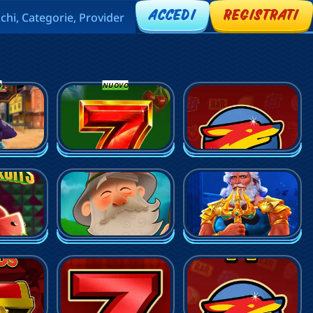
ACCEDI
REGISTRATI
chi, Categorie, Provider
O
NUOVO