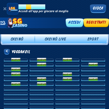
SGCASINO APP
GIOCA
Accedi all'app per giocare al meglio
ACCEDI
REGISTRATI
CASINÒ
CASINÒ LIVE
SPORT
YGGDRASIL
NUOVO
NUOVO
NUOVO
NUOVO
NUOVO
NUOVO
NUOVO
NUOVO
NUOVO
NUOVO
NUOVO
NUOVO
NUOVO