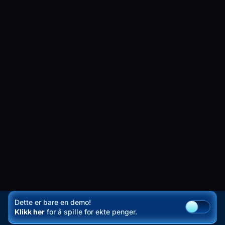
Dette er bare en demo!
Klikk her
for å spille for ekte penger.