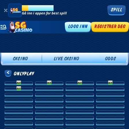
SGCASINO APP
SPILL
Gå inn i appen for best spill
LOGG INN
REGISTRER DEG
CASINO
LIVE CASINO
ODDS
ONLYPLAY
NY
NY
NY
NY
NY