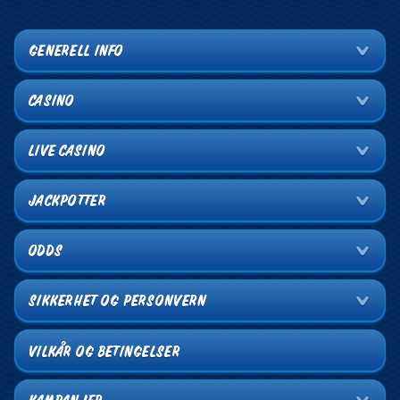
GENERELL INFO
CASINO
LIVE CASINO
JACKPOTTER
ODDS
SIKKERHET OG PERSONVERN
VILKÅR OG BETINGELSER