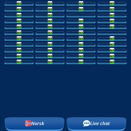
NY
NY
NY
NY
NY
NY
NY
NY
NY
NY
NY
NY
NY
NY
NY
NY
NY
NY
NY
NY
NY
NY
NY
NY
NY
NY
NY
NY
NY
NY
NY
NY
NY
NY
NY
NY
NY
NY
NY
NY
NY
NY
Norsk
Live chat