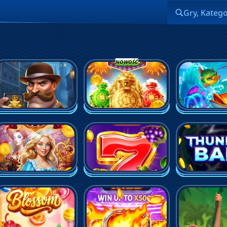
Gry, Kateg
NOWOŚĆ