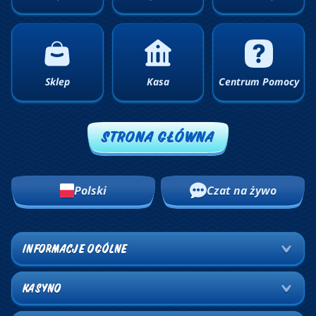
Sklep
Kasa
Centrum Pomocy
STRONA GŁÓWNA
Polski
Czat na żywo
INFORMACJE OGÓLNE
KASYNO