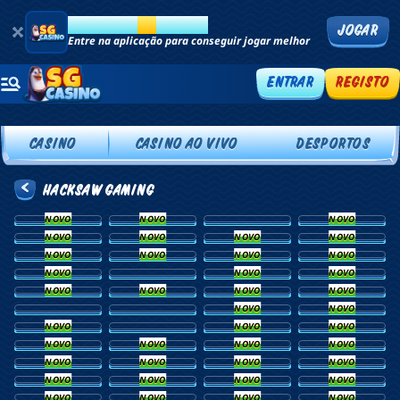
APLICAÇÃO SGCASINO
JOGAR
Entre na aplicação para conseguir jogar melhor
ENTRAR
REGISTO
CASINO
CASINO AO VIVO
DESPORTOS
HACKSAW GAMING
NOVO
NOVO
NOVO
NOVO
NOVO
NOVO
NOVO
NOVO
NOVO
NOVO
NOVO
NOVO
NOVO
NOVO
NOVO
NOVO
NOVO
NOVO
NOVO
NOVO
NOVO
NOVO
NOVO
NOVO
NOVO
NOVO
NOVO
NOVO
NOVO
NOVO
NOVO
NOVO
NOVO
NOVO
NOVO
NOVO
NOVO
NOVO
NOVO