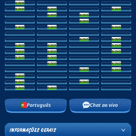
NOVO
NOVO
NOVO
NOVO
NOVO
NOVO
NOVO
NOVO
NOVO
NOVO
NOVO
NOVO
NOVO
NOVO
NOVO
NOVO
NOVO
NOVO
NOVO
NOVO
NOVO
NOVO
NOVO
NOVO
NOVO
NOVO
NOVO
NOVO
NOVO
Português
Chat ao vivo
INFORMAÇÕES GERAIS