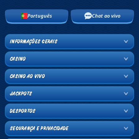
Português
Chat ao vivo
INFORMAÇÕES GERAIS
CASINO
CASINO AO VIVO
JACKPOTS
DESPORTOS
SEGURANÇA E PRIVACIDADE