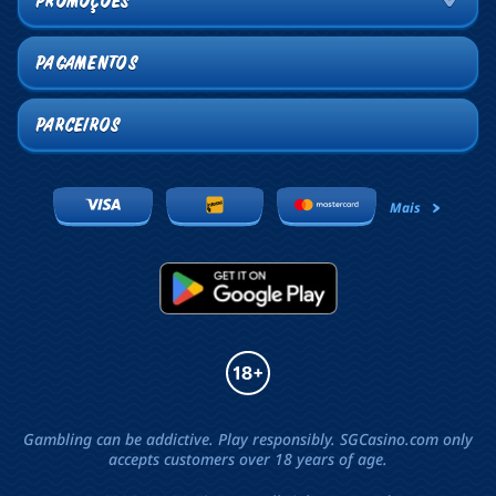
PROMOÇÕES
PAGAMENTOS
PARCEIROS
Mais
Gambling can be addictive. Play responsibly. SGCasino.com only
accepts customers over 18 years of age.