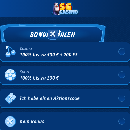
BONUS WÄHLEN
Casino
100% bis zu 500 € + 200 FS
Sport
100% bis zu 200 €
Ich habe einen Aktionscode
Kein Bonus