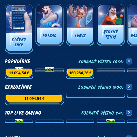
STOLNÝ
FUTBAL
TENIS
BA
TENIS
STÁVKY
LIVE
POPULÁRNE
ZOBRAZIŤ VŠETKO (664)
NOVÉ
NOVÉ
11 094,54 €
160 284,26 €
EXKLUZÍVNE
ZOBRAZIŤ VŠETKO (500)
11 094,54 €
TOP LIVE CASINO
ZOBRAZIŤ VŠETKO (50)
NOVÉ
NOVÉ