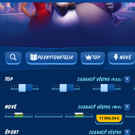
POSKYTOVATELIA
TOP
NOVÉ
1
2
3
TOP
ZOBRAZIŤ VŠETKO (563)
NOVÉ
NOVÉ
NOVÉ
NOVÉ
ZOBRAZIŤ VŠETKO (750)
NOVÉ
NOVÉ
11 094,54 €
ŠPORT
ZOBRAZIŤ VŠETKO