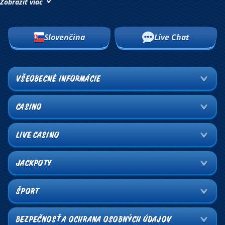
Zobraziť viac
Slovenčina
Live Chat
VŠEOBECNÉ INFORMÁCIE
CASINO
LIVE CASINO
JACKPOTY
ŠPORT
BEZPEČNOSŤ A OCHRANA OSOBNÝCH ÚDAJOV