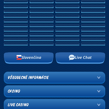
Slovenčina
Live Chat
VŠEOBECNÉ INFORMÁCIE
CASINO
LIVE CASINO