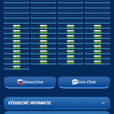
NOVÉ
NOVÉ
NOVÉ
NOVÉ
NOVÉ
NOVÉ
NOVÉ
NOVÉ
NOVÉ
NOVÉ
NOVÉ
NOVÉ
NOVÉ
NOVÉ
NOVÉ
NOVÉ
NOVÉ
NOVÉ
NOVÉ
NOVÉ
NOVÉ
NOVÉ
NOVÉ
NOVÉ
NOVÉ
NOVÉ
NOVÉ
NOVÉ
NOVÉ
NOVÉ
NOVÉ
NOVÉ
NOVÉ
Slovenčina
Live Chat
VŠEOBECNÉ INFORMÁCIE