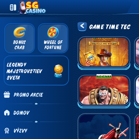
GAME TIME TEC
BONUS
WHEEL OF
CRAB
FORTUNE
LEGENDY
MAJSTROVSTIEV
SVETA
NOVINKA
PROMO AKCIE
DOMOV
VÝZVY