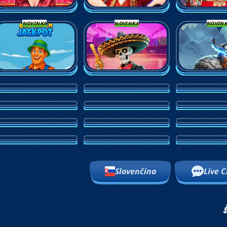
NOVINKA
NOVINKA
NOVIN
Slovenčina
Live 