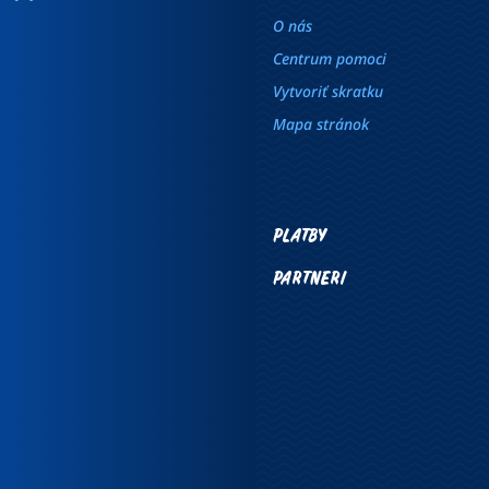
O nás
Centrum pomoci
Vytvoriť skratku
Mapa stránok
PLATBY
PARTNERI