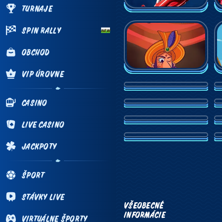
TURNAJE
SPIN RALLY
NEW
OBCHOD
VIP ÚROVNE
CASINO
LIVE CASINO
JACKPOTY
ŠPORT
STÁVKY LIVE
VŠEOBECNÉ
INFORMÁCIE
VIRTUÁLNE ŠPORTY