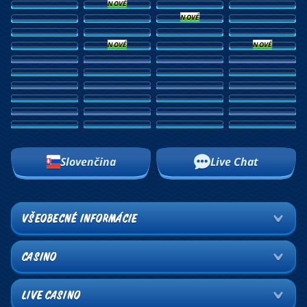
NOVÉ
NOVÉ
NOVÉ
NOVÉ
Slovenčina
Live Chat
VŠEOBECNÉ INFORMÁCIE
CASINO
LIVE CASINO