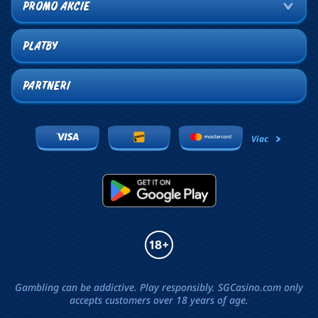
PROMO AKCIE
PLATBY
PARTNERI
Viac
Gambling can be addictive. Play responsibly. SGCasino.com only
accepts customers over 18 years of age.