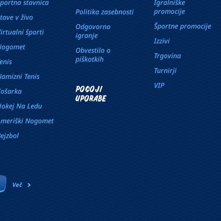
portna stavnica
Igralniške
promocije
Politika zasebnosti
tave v živo
Športne promocije
Odgovorno
irtualni športi
igranje
Izzivi
Nogomet
Obvestilo o
Trgovina
piškotkih
enis
Turnirji
amizni Tenis
VIP
POGOJI
Košarka
UPORABE
okej Na Ledu
Ameriški Nogomet
ejzbol
Več