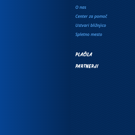
O nas
Center za pomoč
Ustvari bližnjico
Spletno mesto
PLAČILA
PARTNERJI