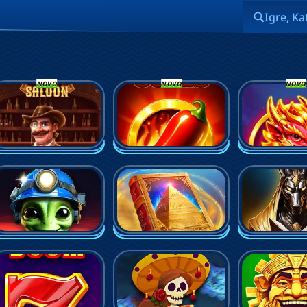
Igre, Ka
NOVO
NOVO
NOVO