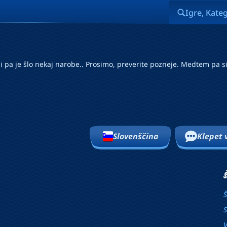
Igre, Kate
li pa je šlo nekaj narobe.. Prosimo, preverite pozneje. Medtem pa s
Slovenščina
Klepet 
Š
S
V