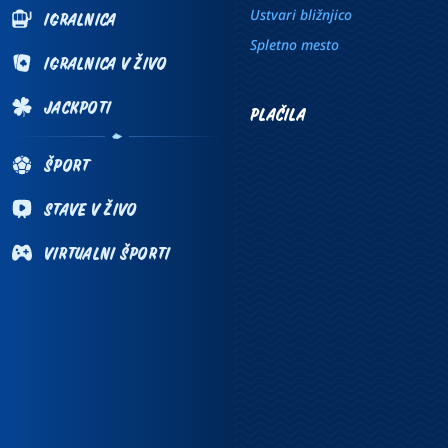
Ustvari bližnjico
IGRALNICA
Spletno mesto
IGRALNICA V ŽIVO
JACKPOTI
PLAČILA
ŠPORT
STAVE V ŽIVO
VIRTUALNI ŠPORTI