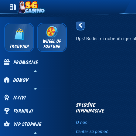
Ups! Bodisi ni nobenih iger a
WHEEL OF
TRGOVINA
FORTUNE
PROMOCIJE
DOMOV
IZZIVI
SPLOŠNE
INFORMACIJE
TURNIRJI
O nas
VIP STOPNJE
Center za pomoč