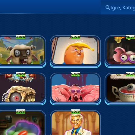
Igre, Kate
NOVO
NOVO
NOVO
NOVO
NOVO
NOVO
NOVO
NOVO