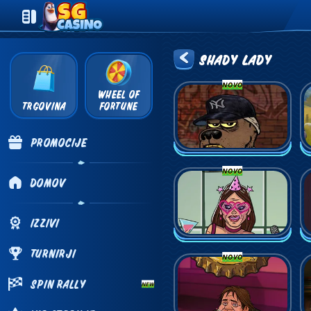
SHADY LADY
NOVO
WHEEL OF
TRGOVINA
FORTUNE
PROMOCIJE
NOVO
DOMOV
IZZIVI
TURNIRJI
NOVO
SPIN RALLY
NEW