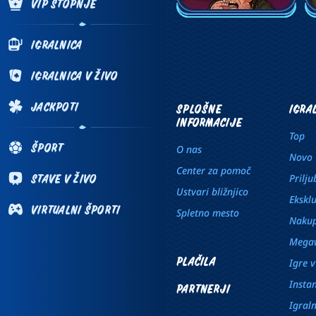
VIP STOPNJE
IGRALNICA
IGRALNICA V ŽIVO
JACKPOTI
SPLOŠNE
IGRA
INFORMACIJE
Top
ŠPORT
O nas
Novo
Center za pomoč
STAVE V ŽIVO
Prilju
Ustvari bližnjico
Ekskl
VIRTUALNI ŠPORTI
Spletno mesto
Nakup
Mega
PLAČILA
Igre v
Instan
PARTNERJI
Igral