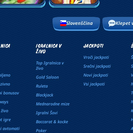
Slovenščina
Klepet 
LNICA
IGRALNICA V
JACKPOTI
ŽIVO
Vroči jackpoti
Š
Top Igralnica v
Srečni jackpoti
S
živo
bljeno
Novi jackpoti
V
Gold Saloon
uzivno
Vsi jackpoti
Ruleta
i bonusov
T
Blackjack
ways
N
Mednarodne mize
 živo
Igralni Šovi
t igre
H
Baccarat & kocke
ni avtomati
Poker