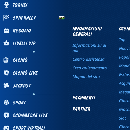
TORNEI
SPIN RALLY
NEW
INFORMAZIONI
CASI
NEGOZIO
GENERALI
Top
LIVELLI VIP
Informazioni su di
Nuov
noi
Popol
Centro assistenza
CASINÒ
Mondi
Crea collegamento
CASINÒ LIVE
Esclus
Mappa del sito
Acqui
JACKPOT
Mega
PAGAMENTI
Giochi
SPORT
PARTNER
Giochi
SCOMMESSE LIVE
Slot
Gioch
SPORT VIRTUALI