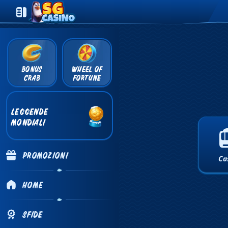
BONUS
WHEEL OF
CRAB
FORTUNE
LEGGENDE
MONDIALI
PROMOZIONI
Ca
HOME
SFIDE